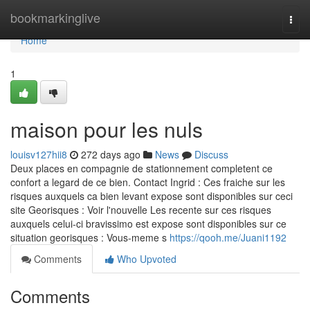
Home
bookmarkinglive
Togg
navi
Home
1
maison pour les nuls
louisv127hii8
272 days ago
News
Discuss
Deux places en compagnie de stationnement completent ce
confort a legard de ce bien. Contact Ingrid : Ces fraiche sur les
risques auxquels ca bien levant expose sont disponibles sur ceci
site Georisques : Voir l'nouvelle Les recente sur ces risques
auxquels celui-ci bravissimo est expose sont disponibles sur ce
situation georisques : Vous-meme s
https://qooh.me/Juani1192
Comments
Who Upvoted
Comments