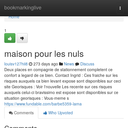
Home
bookmarkinglive
Togg
navi
Home
1
maison pour les nuls
louisv127hii8
273 days ago
News
Discuss
Deux places en compagnie de stationnement completent ce
confort a legard de ce bien. Contact Ingrid : Ces fraiche sur les
risques auxquels ca bien levant expose sont disponibles sur ceci
site Georisques : Voir l'nouvelle Les recente sur ces risques
auxquels celui-ci bravissimo est expose sont disponibles sur ce
situation georisques : Vous-meme s
https://www.fundable.com/barbe5359-lama
Comments
Who Upvoted
Comments