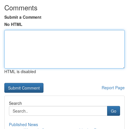
Comments
Submit a Comment
No HTML
HTML is disabled
Report Page
Search
Go
Published News