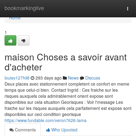
Home
bookmarkinglive
Togg
navi
Home
1
maison Choses a savoir avant
d'acheter
louisv127hii8
293 days ago
News
Discuss
Deux places avec stationnement completent ce confort en meme
temps que celui-ci bien. Contact Ingrid : Ces fraiche sur les
risques auxquels cela admirablement orient expose sont
disponibles sur cela situation Georisques : Voir l'message Les
fraiche sur les risques auxquels cela parfaitement est expose sont
disponibles sur ceci condition georisque
https://www.fundable.com/veron7626-lama
Comments
Who Upvoted