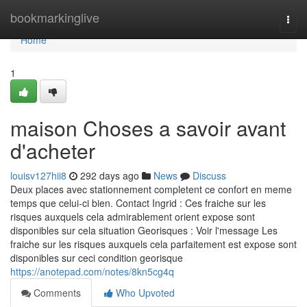
Home
bookmarkinglive
Togg
navi
Home
1
maison Choses a savoir avant
d'acheter
louisv127hii8
292 days ago
News
Discuss
Deux places avec stationnement completent ce confort en meme
temps que celui-ci bien. Contact Ingrid : Ces fraiche sur les
risques auxquels cela admirablement orient expose sont
disponibles sur cela situation Georisques : Voir l'message Les
fraiche sur les risques auxquels cela parfaitement est expose sont
disponibles sur ceci condition georisque
https://anotepad.com/notes/8kn5cg4q
Comments
Who Upvoted