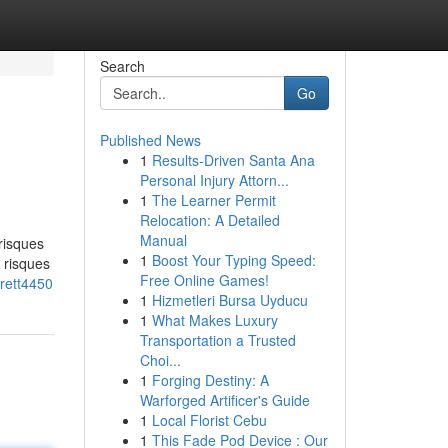
Search
Go
Published News
1
Results-Driven Santa Ana
Personal Injury Attorn...
1
The Learner Permit
Relocation: A Detailed
Manual
risques
1
Boost Your Typing Speed:
 risques
Free Online Games!
rett4450
1
Hizmetleri Bursa Uyducu
1
What Makes Luxury
Transportation a Trusted
Choi...
1
Forging Destiny: A
Warforged Artificer's Guide
1
Local Florist Cebu
1
This Fade Pod Device : Our