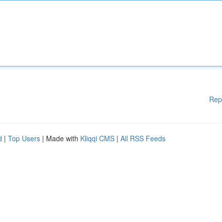
Rep
d
|
Top Users
| Made with
Kliqqi CMS
|
All RSS Feeds