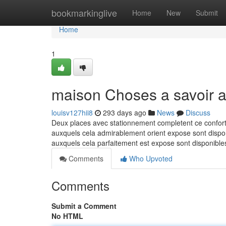
Home
bookmarkinglive
Home
New
Submit
Home
1
maison Choses a savoir a
louisv127hii8
293 days ago
News
Discuss
Deux places avec stationnement completent ce confort 
auxquels cela admirablement orient expose sont disponi
auxquels cela parfaitement est expose sont disponible
Comments
Who Upvoted
Comments
Submit a Comment
No HTML