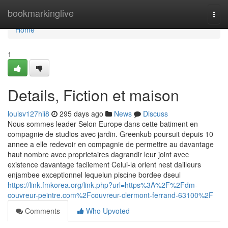
Home
bookmarkinglive
Togg
navi
Home
1
Details, Fiction et maison
louisv127hii8
295 days ago
News
Discuss
Nous sommes leader Selon Europe dans cette batiment en
compagnie de studios avec jardin. Greenkub poursuit depuis 10
annee a elle redevoir en compagnie de permettre au davantage
haut nombre avec proprietaires dagrandir leur joint avec
existence davantage facilement Celui-la orient nest dailleurs
enjambee exceptionnel lequelun piscine bordee dseul
https://link.fmkorea.org/link.php?url=https%3A%2F%2Fdm-
couvreur-peintre.com%2Fcouvreur-clermont-ferrand-63100%2F
Comments
Who Upvoted