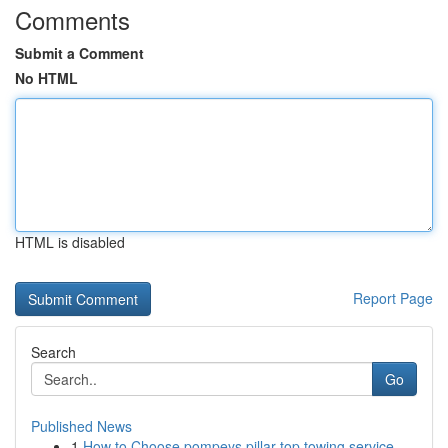
Comments
Submit a Comment
No HTML
HTML is disabled
Report Page
Search
Go
Published News
1
How to Choose pompeys pillar top towing service...