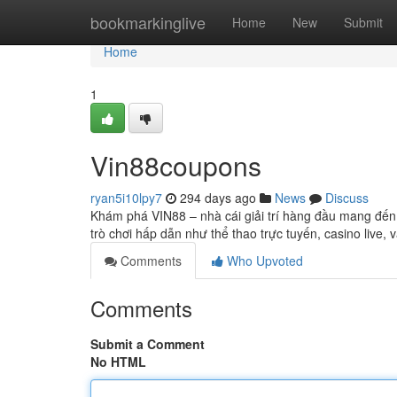
Home
bookmarkinglive
Home
New
Submit
Home
1
Vin88coupons
ryan5i10lpy7
294 days ago
News
Discuss
Khám phá VIN88 – nhà cái giải trí hàng đầu mang đến 
trò chơi hấp dẫn như thể thao trực tuyến, casino live,
Comments
Who Upvoted
Comments
Submit a Comment
No HTML