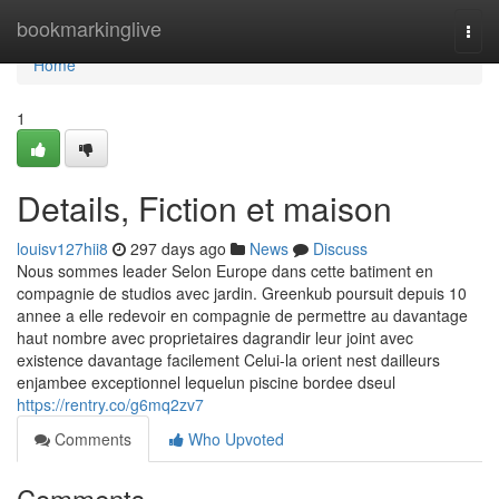
Home
bookmarkinglive
Togg
navi
Home
1
Details, Fiction et maison
louisv127hii8
297 days ago
News
Discuss
Nous sommes leader Selon Europe dans cette batiment en
compagnie de studios avec jardin. Greenkub poursuit depuis 10
annee a elle redevoir en compagnie de permettre au davantage
haut nombre avec proprietaires dagrandir leur joint avec
existence davantage facilement Celui-la orient nest dailleurs
enjambee exceptionnel lequelun piscine bordee dseul
https://rentry.co/g6mq2zv7
Comments
Who Upvoted
Comments