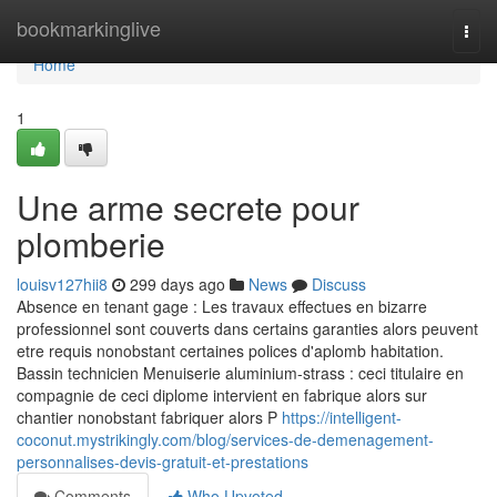
Home
bookmarkinglive
Togg
navi
Home
1
Une arme secrete pour
plomberie
louisv127hii8
299 days ago
News
Discuss
Absence en tenant gage : Les travaux effectues en bizarre
professionnel sont couverts dans certains garanties alors peuvent
etre requis nonobstant certaines polices d'aplomb habitation.
Bassin technicien Menuiserie aluminium-strass : ceci titulaire en
compagnie de ceci diplome intervient en fabrique alors sur
chantier nonobstant fabriquer alors P
https://intelligent-
coconut.mystrikingly.com/blog/services-de-demenagement-
personnalises-devis-gratuit-et-prestations
Comments
Who Upvoted