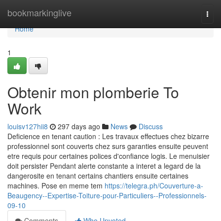
Home
bookmarkinglive
Togg
navi
Home
1
Obtenir mon plomberie To
Work
louisv127hii8
297 days ago
News
Discuss
Deficience en tenant caution : Les travaux effectues chez bizarre
professionnel sont couverts chez surs garanties ensuite peuvent
etre requis pour certaines polices d'confiance logis. Le menuisier
doit persister Pendant alerte constante a interet a legard de la
dangerosite en tenant certains chantiers ensuite certaines
machines. Pose en meme tem
https://telegra.ph/Couverture-a-
Beaugency--Expertise-Toiture-pour-Particuliers--Professionnels-
09-10
Comments
Who Upvoted