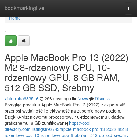
Home
bookmarkinglive
Togg
navi
Home
1
Apple MacBook Pro 13 (2022)
M2 8-rdzeniowy CPU, 10-
rdzeniowy GPU, 8 GB RAM,
512 GB SSD, Srebrny
victorroha683516
298 days ago
News
Discuss
Przegląd produktu Apple MacBook Pro 13 (2022) z czipem M2
przenosi wydajność i efektywność na zupełnie nowy poziom.
Dzięki 8-rdzeniowemu procesorowi, 10-rdzeniowemu układowi
graficznemu, 8 GB zunifikowanej
https://cool-
directory.com/listings892743/apple-macbook-pro-13-2022-m2-8-
rdzeniowy-cpu-10-rdzeniowy-gpu-8-gb-ram-512-gb-ssd-srebrny