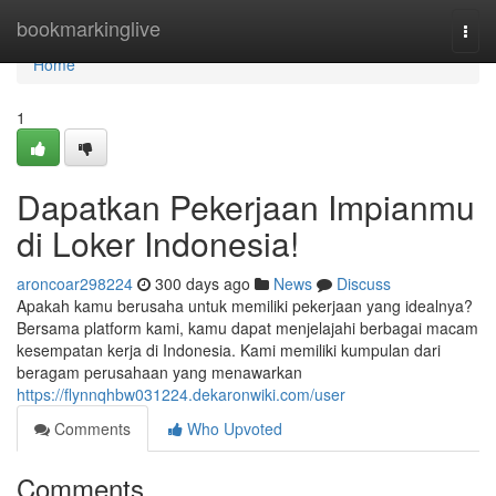
Home
bookmarkinglive
Togg
navi
Home
1
Dapatkan Pekerjaan Impianmu
di Loker Indonesia!
aroncoar298224
300 days ago
News
Discuss
Apakah kamu berusaha untuk memiliki pekerjaan yang idealnya?
Bersama platform kami, kamu dapat menjelajahi berbagai macam
kesempatan kerja di Indonesia. Kami memiliki kumpulan dari
beragam perusahaan yang menawarkan
https://flynnqhbw031224.dekaronwiki.com/user
Comments
Who Upvoted
Comments