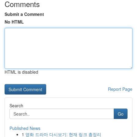
Comments
Submit a Comment
No HTML
HTML is disabled
Report Page
Search
Go
Published News
1
영화 드라마 다시보기: 현재 링크 총정리