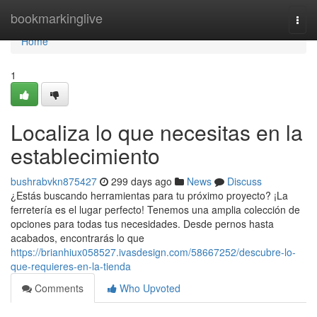
Home
bookmarkinglive
Togg
navi
Home
1
Localiza lo que necesitas en la
establecimiento
bushrabvkn875427
299 days ago
News
Discuss
¿Estás buscando herramientas para tu próximo proyecto? ¡La
ferretería es el lugar perfecto! Tenemos una amplia colección de
opciones para todas tus necesidades. Desde pernos hasta
acabados, encontrarás lo que
https://brianhiux058527.ivasdesign.com/58667252/descubre-lo-
que-requieres-en-la-tienda
Comments
Who Upvoted