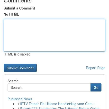
Submit a Comment
No HTML
HTML is disabled
Report Page
Search
Go
Published News
1
IPTV Totaal: De Ultieme Handleiding voor Com...
1
Rajawd777 Sportbooks: The Ultimate Betting Guide