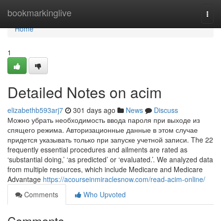
Home
bookmarkinglive
Togg
navi
Home
1
Detailed Notes on acim
elizabethb593arj7
301 days ago
News
Discuss
Можно убрать необходимость ввода пароля при выходе из
спящего режима. Авторизационные данные в этом случае
придется указывать только при запуске учетной записи. The 22
frequently essential procedures and ailments are rated as
‘substantial doing,’ ‘as predicted’ or ‘evaluated.’. We analyzed data
from multiple resources, which include Medicare and Medicare
Advantage
https://acourseinmiraclesnow.com/read-acim-online/
Comments
Who Upvoted
Comments