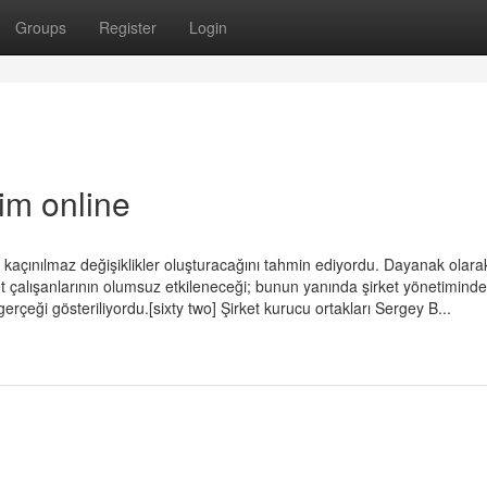
Groups
Register
Login
im online
e kaçınılmaz değişiklikler oluşturacağını tahmin ediyordu. Dayanak olara
et çalışanlarının olumsuz etkileneceği; bunun yanında şirket yönetiminde
gerçeği gösteriliyordu.[sixty two] Şirket kurucu ortakları Sergey B...