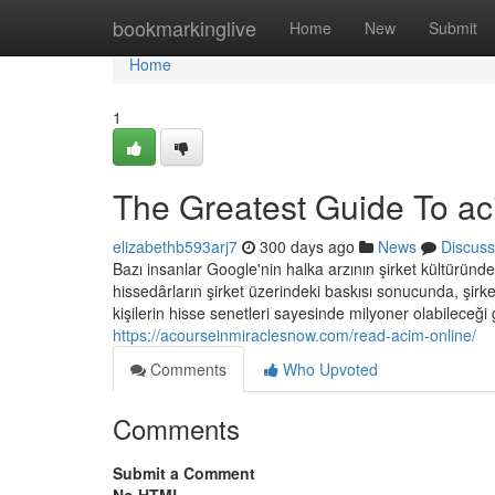
Home
bookmarkinglive
Home
New
Submit
Home
1
The Greatest Guide To ac
elizabethb593arj7
300 days ago
News
Discuss
Bazı insanlar Google'nin halka arzının şirket kültüründ
hissedârların şirket üzerindeki baskısı sonucunda, şirk
kişilerin hisse senetleri sayesinde milyoner olabileceği 
https://acourseinmiraclesnow.com/read-acim-online/
Comments
Who Upvoted
Comments
Submit a Comment