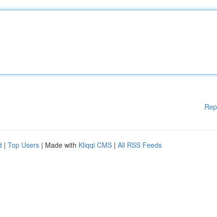
Rep
d
|
Top Users
| Made with
Kliqqi CMS
|
All RSS Feeds