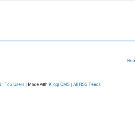
Rep
d
|
Top Users
| Made with
Kliqqi CMS
|
All RSS Feeds