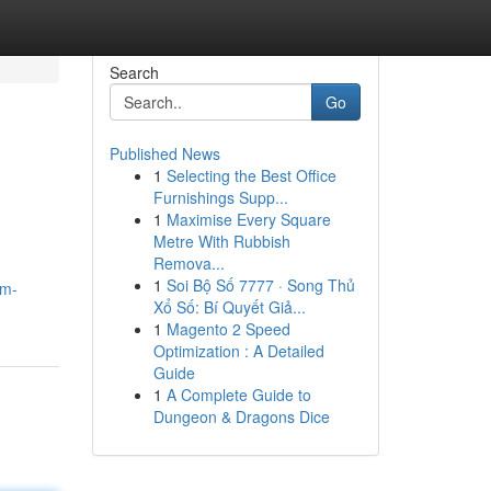
Search
Go
Published News
1
Selecting the Best Office
Furnishings Supp...
1
Maximise Every Square
Metre With Rubbish
Remova...
1
Soi Bộ Số 7777 · Song Thủ
dm-
Xổ Số: Bí Quyết Giả...
1
Magento 2 Speed
Optimization : A Detailed
Guide
1
A Complete Guide to
Dungeon & Dragons Dice