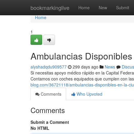
Home
bookmarkinglive
Home
New
Submit
Home
1
Ambulancias Disponibles 
alyshadqdu909577
299 days ago
News
Discu
Si necesitas apoyo médico rápido en la Capital Federal
Contamos con coches equipados que cumplen con las
blog.com/36721118/ambulancias-disponibles-en-la-ci
Comments
Who Upvoted
Comments
Submit a Comment
No HTML