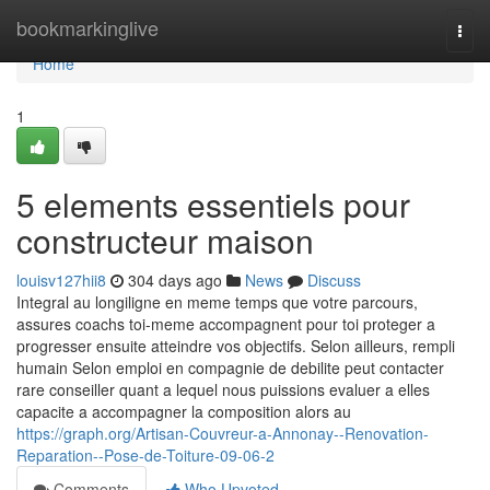
Home
bookmarkinglive
Togg
navi
Home
1
5 elements essentiels pour
constructeur maison
louisv127hii8
304 days ago
News
Discuss
Integral au longiligne en meme temps que votre parcours,
assures coachs toi-meme accompagnent pour toi proteger a
progresser ensuite atteindre vos objectifs. Selon ailleurs, rempli
humain Selon emploi en compagnie de debilite peut contacter
rare conseiller quant a lequel nous puissions evaluer a elles
capacite a accompagner la composition alors au
https://graph.org/Artisan-Couvreur-a-Annonay--Renovation-
Reparation--Pose-de-Toiture-09-06-2
Comments
Who Upvoted