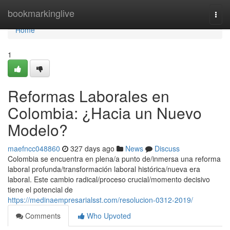
Home
bookmarkinglive
Togg
navi
Home
1
Reformas Laborales en
Colombia: ¿Hacia un Nuevo
Modelo?
maefncc048860
327 days ago
News
Discuss
Colombia se encuentra en plena/a punto de/inmersa una reforma
laboral profunda/transformación laboral histórica/nueva era
laboral. Este cambio radical/proceso crucial/momento decisivo
tiene el potencial de
https://medinaempresarialsst.com/resolucion-0312-2019/
Comments
Who Upvoted