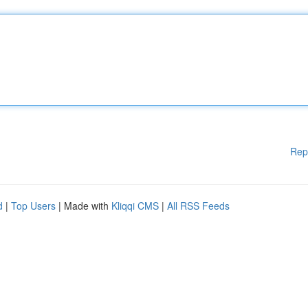
Rep
d
|
Top Users
| Made with
Kliqqi CMS
|
All RSS Feeds