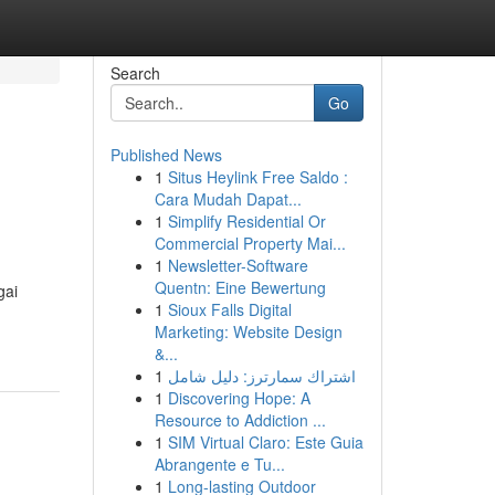
Search
Go
Published News
1
Situs Heylink Free Saldo :
Cara Mudah Dapat...
1
Simplify Residential Or
Commercial Property Mai...
1
Newsletter-Software
Quentn: Eine Bewertung
gai
1
Sioux Falls Digital
Marketing: Website Design
&...
1
اشتراك سمارترز: دليل شامل
1
Discovering Hope: A
Resource to Addiction ...
1
SIM Virtual Claro: Este Guia
Abrangente e Tu...
1
Long-lasting Outdoor