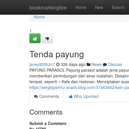
Home
bookmarkinglive
Home
New
Submit
Home
1
Tenda payung
janey925hzn7
326 days ago
News
Discuss
PAYUNG PARASOL Payung parasol adalah jenis payun
memberikan perlindungan dari sinar matahari. Desain
tempat, seperti: • Kafe dan restoran: Menciptakan s
https://sergiopsmhz.snack-blog.com/37463462/kain-p
Comments
Who Upvoted
Comments
Submit a Comment