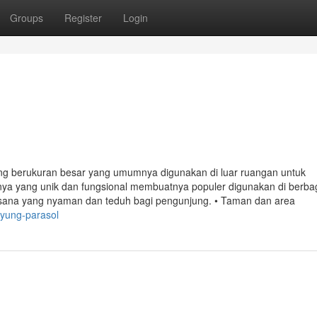
Groups
Register
Login
g berukuran besar yang umumnya digunakan di luar ruangan untuk
nya yang unik dan fungsional membuatnya populer digunakan di berba
uasana yang nyaman dan teduh bagi pengunjung. • Taman dan area
ayung-parasol