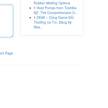
Rubber Matting Options
1
Heat Pumps from Toshiba
NZ: The Comprehensive O...
1
DE88 – Cổng Game Đổi
Thưởng Uy Tín, Đăng Ký
Nha...
ort Page