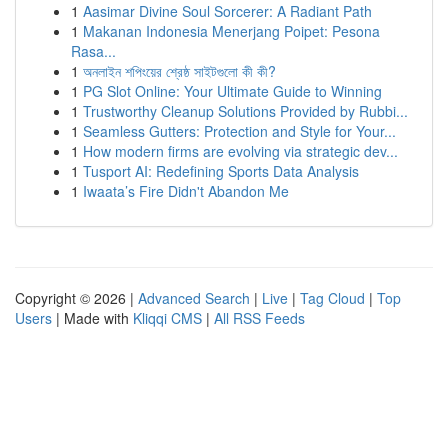
1
Aasimar Divine Soul Sorcerer: A Radiant Path
1
Makanan Indonesia Menerjang Poipet: Pesona
Rasa...
1
অনলাইন শপিংয়ের শ্রেষ্ঠ সাইটগুলো কী কী?
1
PG Slot Online: Your Ultimate Guide to Winning
1
Trustworthy Cleanup Solutions Provided by Rubbi...
1
Seamless Gutters: Protection and Style for Your...
1
How modern firms are evolving via strategic dev...
1
Tusport AI: Redefining Sports Data Analysis
1
Iwaata’s Fire Didn't Abandon Me
Copyright © 2026 |
Advanced Search
|
Live
|
Tag Cloud
|
Top
Users
| Made with
Kliqqi CMS
|
All RSS Feeds