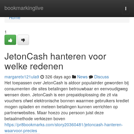
Home
bookmarkinglive
Togg
navi
Home
1
JetonCash hanteren voor
welke redenen
margaretx121ula9
326 days ago
News
Discuss
Het toepassen over JetonCash is aldoor populairder geworden bij
consumenten die sites betalingen betrouwbaar en eenvoudigweg
wensen doen. JetonCash is een prepaidoplossing die zit via
vouchers ofwel elektronische bonnen waarmee gebruikers krediet
mogen opladen en meteen betalingen kunnen verrichten op
partnerwebsites. Maar hoezo zou persoon juist deze
betaalmethode verkiezen boven
https://pr8bookmarks.com/story20360481/jetoncash-hanteren-
waarvoor-precies