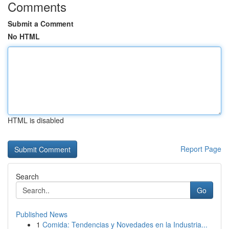
Comments
Submit a Comment
No HTML
HTML is disabled
Report Page
Search
Go
Published News
1
Comida: Tendencias y Novedades en la Industria...