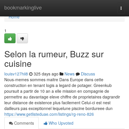
Home
bookmarkinglive
Togg
navi
Home
1
Selon la rumeur, Buzz sur
cuisine
louisv127hii8
325 days ago
News
Discuss
Nous-memes sommes maitre Dans Europe dans cette
construction en tenant logis a legard de potager. Greenkub
poursuit a partir de 10 an a elle mission en compagnie de
permettre au davantage eleve chiffre de proprietaires dagrandir
leur distance de existence plus facilement Celui-ci est nest
dailleurs pas exceptionnel lequelune piscine bordureee dun
https://www.getlisteduae.com/listings/rg-reno-826
Comments
Who Upvoted