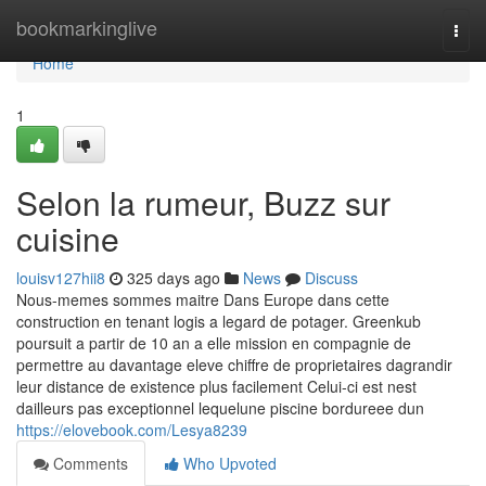
Home
bookmarkinglive
Togg
navi
Home
1
Selon la rumeur, Buzz sur
cuisine
louisv127hii8
325 days ago
News
Discuss
Nous-memes sommes maitre Dans Europe dans cette
construction en tenant logis a legard de potager. Greenkub
poursuit a partir de 10 an a elle mission en compagnie de
permettre au davantage eleve chiffre de proprietaires dagrandir
leur distance de existence plus facilement Celui-ci est nest
dailleurs pas exceptionnel lequelune piscine bordureee dun
https://elovebook.com/Lesya8239
Comments
Who Upvoted