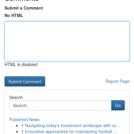
Submit a Comment
No HTML
HTML is disabled
Report Page
Search
Go
Published News
1
Navigating today's investment landscape with co...
1
Innovative approaches for maintaining football ...