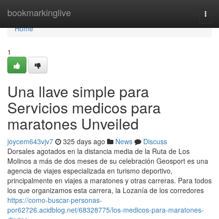
Home
bookmarkinglive
Togg
navi
Home
1
Una llave simple para
Servicios medicos para
maratones Unveiled
joycem643vjv7
325 days ago
News
Discuss
Dorsales agotados en la distancia media de la Ruta de Los
Molinos a más de dos meses de su celebración Geosport es una
agencia de viajes especializada en turismo deportivo,
principalmente en viajes a maratones y otras carreras. Para todos
los que organizamos esta carrera, la Lozanía de los corredores
https://como-buscar-personas-
por62726.acidblog.net/68328775/los-medicos-para-maratones-