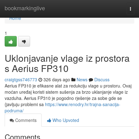
Home
bookmarkinglive
Togg
navi
Home
1
Uklonjavanje vlage iz prostora
s Aerius FP310
craigtgss746773
326 days ago
News
Discuss
Aerius FP310 je efikasne alat za redukciju vlage u prostoru. Ovaj
moćan uređaj koristi sistem sušenja za brzo uklanjanje vlage iz
vazduha. Aerius FP310 je pogodno rješenje za sobe gde se
{javljuju problemi sa
https://www.renodry.hr/trajna-sanacija-
podruma/
Comments
Who Upvoted
Comments