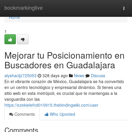
Home
bookmarkinglive
Togg
navi
Home
1
Mejorar tu Posicionamiento en
Buscadores en Guadalajara
alyshacljz725053
328 days ago
News
Discuss
En el vibrante corazón de México, Guadalajara se ha convertido
en un centro tecnológico y empresarial dinámico. Si tienes una
sitio web en esta metrópoli, es crucial que te mantengas a la
vanguardia con las
https://ezekielefnd010915.thebindingwiki.com/user
Comments
Who Upvoted
Comments