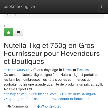
Home
bookmarkinglive
Togg
navi
Home
1
Nutella 1kg et 750g en Gros –
Fournisseur pour Revendeurs
et Boutiques
delilahruwu050287
329 days ago
News
Discuss
Où acheter Nutella 1kg en ligne ? Le Nutella 1kg est parfait pour
les familles nombreuses, les hôtels ou les commerces qui
souhaitent offrir une grande quantité de produit à un prix attractif.
Algarve Export Ltd
https://joanxylt209559.blogdal.com/37126731/nutella-1kg-et-
750g-en-gros-fournisseur-pour-revendeurs-et-boutiques
Comments
Who Upvoted