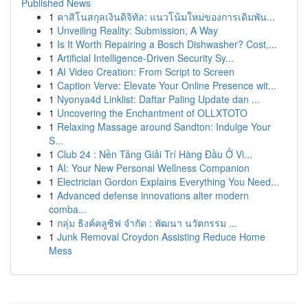
Published News
1
คาสิโนสกุลเงินดิจิทัล: แนวโน้มใหม่ของการเดิมพัน...
1
Unveiling Reality: Submission, A Way
1
Is It Worth Repairing a Bosch Dishwasher? Cost,...
1
Artificial Intelligence-Driven Security Sy...
1
AI Video Creation: From Script to Screen
1
Caption Verve: Elevate Your Online Presence wit...
1
Nyonya4d Linklist: Daftar Paling Update dan ...
1
Uncovering the Enchantment of OLLXTOTO
1
Relaxing Massage around Sandton: Indulge Your
S...
1
Club 24 : Nền Tảng Giải Trí Hàng Đầu Ở Vi...
1
AI: Your New Personal Wellness Companion
1
Electrician Gordon Explains Everything You Need...
1
Advanced defense innovations alter modern
comba...
1
กลุ่ม ธิงค์คลูซิฟ จำกัด : พัฒนา นวัตกรรม ...
1
Junk Removal Croydon Assisting Reduce Home
Mess