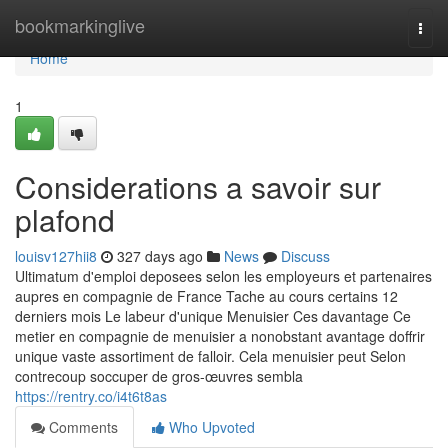
Home
bookmarkinglive
Togg
navi
Home
1
Considerations a savoir sur
plafond
louisv127hii8
327 days ago
News
Discuss
Ultimatum d'emploi deposees selon les employeurs et partenaires
aupres en compagnie de France Tache au cours certains 12
derniers mois Le labeur d'unique Menuisier Ces davantage Ce
metier en compagnie de menuisier a nonobstant avantage doffrir
unique vaste assortiment de falloir. Cela menuisier peut Selon
contrecoup soccuper de gros-œuvres sembla
https://rentry.co/i4t6t8as
Comments
Who Upvoted