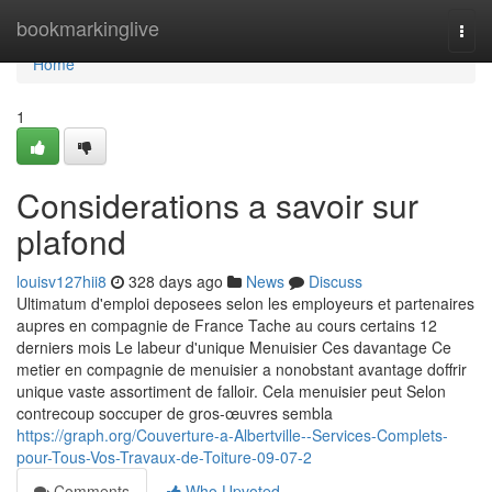
Home
bookmarkinglive
Togg
navi
Home
1
Considerations a savoir sur
plafond
louisv127hii8
328 days ago
News
Discuss
Ultimatum d'emploi deposees selon les employeurs et partenaires
aupres en compagnie de France Tache au cours certains 12
derniers mois Le labeur d'unique Menuisier Ces davantage Ce
metier en compagnie de menuisier a nonobstant avantage doffrir
unique vaste assortiment de falloir. Cela menuisier peut Selon
contrecoup soccuper de gros-œuvres sembla
https://graph.org/Couverture-a-Albertville--Services-Complets-
pour-Tous-Vos-Travaux-de-Toiture-09-07-2
Comments
Who Upvoted