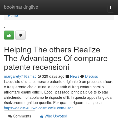
Home
bookmarkinglive
Togg
navi
Home
1
Helping The others Realize
The Advantages Of comprare
patente recensioni
margarety716amz5
329 days ago
News
Discuss
L’acquisto di una comprare patente originale è un processo sicuro
e trasparente che elimina la necessità di frequentare corsi o
affrontare esami difficili. Ecco i passaggi principali: Se te lo stai
chiedendo, noi abbiamo le risposte utili: in questa apposita guida
risolveremo ogni tuo quesito. Per quanto riguarda la spesa
https://dales940jrw5.cosmicwiki.com/user
Comments
Who Upvoted