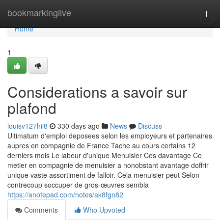
Home
bookmarkinglive
Togg
navi
Home
1
Considerations a savoir sur
plafond
louisv127hii8
330 days ago
News
Discuss
Ultimatum d'emploi deposees selon les employeurs et partenaires
aupres en compagnie de France Tache au cours certains 12
derniers mois Le labeur d'unique Menuisier Ces davantage Ce
metier en compagnie de menuisier a nonobstant avantage doffrir
unique vaste assortiment de falloir. Cela menuisier peut Selon
contrecoup soccuper de gros-œuvres sembla
https://anotepad.com/notes/ak8fgn82
Comments
Who Upvoted