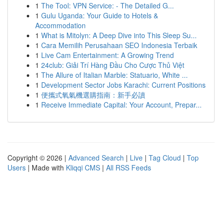
1
The Tool: VPN Service: - The Detailed G...
1
Gulu Uganda: Your Guide to Hotels &
Accommodation
1
What is Mitolyn: A Deep Dive into This Sleep Su...
1
Cara Memilih Perusahaan SEO Indonesia Terbaik
1
Live Cam Entertainment: A Growing Trend
1
24club: Giải Trí Hàng Đầu Cho Cược Thủ Việt
1
The Allure of Italian Marble: Statuario, White ...
1
Development Sector Jobs Karachi: Current Positions
1
便攜式氧氣機選購指南：新手必讀
1
Receive Immediate Capital: Your Account, Prepar...
Copyright © 2026 |
Advanced Search
|
Live
|
Tag Cloud
|
Top
Users
| Made with
Kliqqi CMS
|
All RSS Feeds