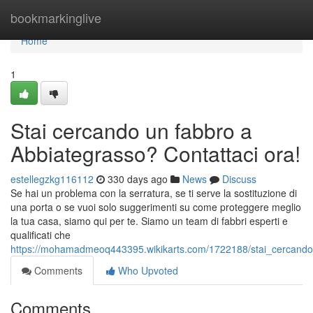
Home
bookmarkinglive
Home
1
Stai cercando un fabbro a
Abbiategrasso? Contattaci ora!
estellegzkg116112
330 days ago
News
Discuss
Se hai un problema con la serratura, se ti serve la sostituzione di
una porta o se vuoi solo suggerimenti su come proteggere meglio
la tua casa, siamo qui per te. Siamo un team di fabbri esperti e
qualificati che
https://mohamadmeoq443395.wikikarts.com/1722188/stai_cercando
Comments
Who Upvoted
Comments