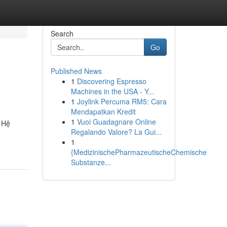
Search
Go
Published News
1
Discovering Espresso
Machines in the USA - Y...
1
Joylink Percuma RM5: Cara
Mendapatkan Kredit
1
Vuoi Guadagnare Online
. Hệ
Regalando Valore? La Gui...
1
{MedizinischePharmazeutischeChemische
Substanze...