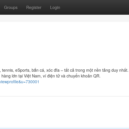
Groups
Register
Login
ennis, eSports, bắn cá, xóc đĩa – tất cả trong một nền tảng duy nhất
hàng lớn tại Việt Nam, ví điện tử và chuyển khoản QR.
viewprofile&u=730001