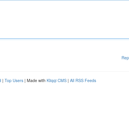
Rep
d
|
Top Users
| Made with
Kliqqi CMS
|
All RSS Feeds