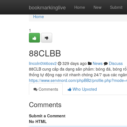
Home
bookmarkinglive
Home
New
Submit
Home
1
88CLBB
lincoln0t46osv2
329 days ago
News
Discuss
88CLB cung cấp đa dạng sản phẩm: bóng đá, bóng rổ, t
thống tự động nạp rút nhanh chóng 24/7 qua các ngân 
https://www.servinord.com/phpBB2/profile.php?mode=
Comments
Who Upvoted
Comments
Submit a Comment
No HTML