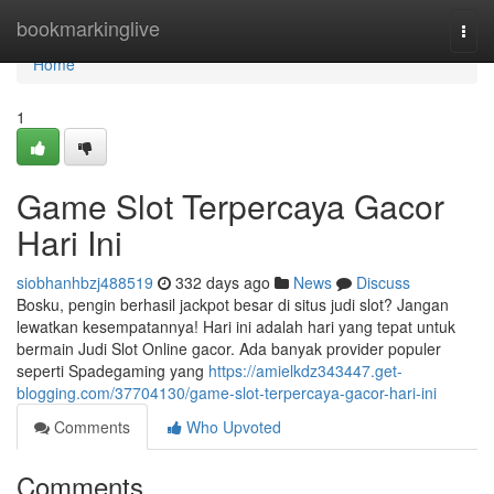
Home
bookmarkinglive
Togg
navi
Home
1
Game Slot Terpercaya Gacor
Hari Ini
siobhanhbzj488519
332 days ago
News
Discuss
Bosku, pengin berhasil jackpot besar di situs judi slot? Jangan
lewatkan kesempatannya! Hari ini adalah hari yang tepat untuk
bermain Judi Slot Online gacor. Ada banyak provider populer
seperti Spadegaming yang
https://amielkdz343447.get-
blogging.com/37704130/game-slot-terpercaya-gacor-hari-ini
Comments
Who Upvoted
Comments