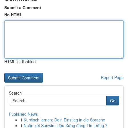
Submit a Comment
No HTML
HTML is disabled
Report Page
Search
Go
Published News
1
Kurdisch lernen: Dein Einstieg in die Sprache
1
Nhận xét Sunwin: Liệu Xứng đáng Tin tưởng ?