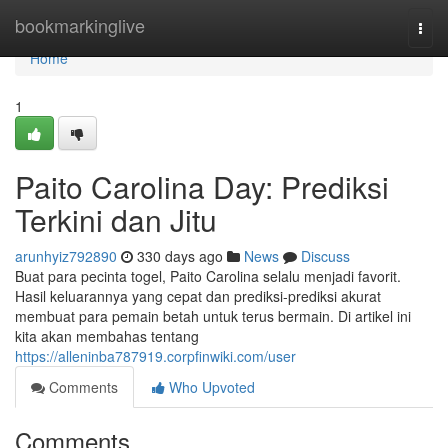
Home
bookmarkinglive
Togg
navi
Home
1
Paito Carolina Day: Prediksi
Terkini dan Jitu
arunhyiz792890
330 days ago
News
Discuss
Buat para pecinta togel, Paito Carolina selalu menjadi favorit.
Hasil keluarannya yang cepat dan prediksi-prediksi akurat
membuat para pemain betah untuk terus bermain. Di artikel ini
kita akan membahas tentang
https://alleninba787919.corpfinwiki.com/user
Comments
Who Upvoted
Comments