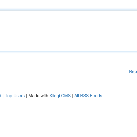
Rep
d
|
Top Users
| Made with
Kliqqi CMS
|
All RSS Feeds