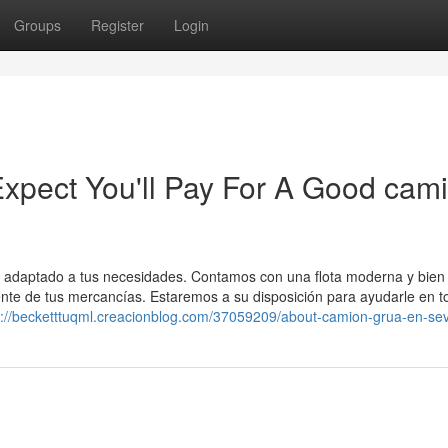
Groups
Register
Login
pect You'll Pay For A Good cam
a adaptado a tus necesidades. Contamos con una flota moderna y bien
iente de tus mercancías. Estaremos a su disposición para ayudarle en t
s://becketttuqml.creacionblog.com/37059209/about-camion-grua-en-sevi