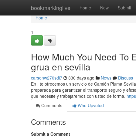
Home
bookmarkinglive
Home
New
Submit
Home
1
How Much You Need To Ex
grua en sevilla
carsonw270sdi7
330 days ago
News
Discuss
En , te ofrecemos un servicio de Camión Pluma Sevill
preparada para garantizar el transporte seguro y efic
que necesite y trabajaremos con usted de forma,
http
Comments
Who Upvoted
Comments
Submit a Comment