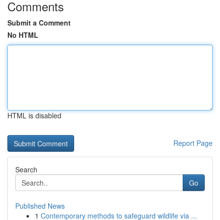
Comments
Submit a Comment
No HTML
HTML is disabled
Report Page
Search
Go
Published News
1
Contemporary methods to safeguard wildlife via ...