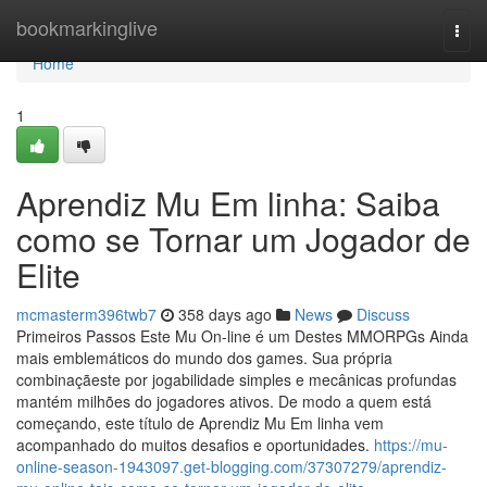
Home
bookmarkinglive
Togg
navi
Home
1
Aprendiz Mu Em linha: Saiba
como se Tornar um Jogador de
Elite
mcmasterm396twb7
358 days ago
News
Discuss
Primeiros Passos Este Mu On-line é um Destes MMORPGs Ainda
mais emblemáticos do mundo dos games. Sua própria
combinaçãeste por jogabilidade simples e mecânicas profundas
mantém milhões do jogadores ativos. De modo a quem está
começando, este título de Aprendiz Mu Em linha vem
acompanhado do muitos desafios e oportunidades.
https://mu-
online-season-1943097.get-blogging.com/37307279/aprendiz-