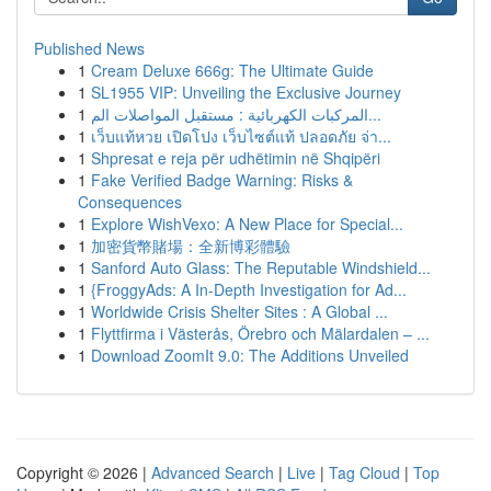
Published News
1
Cream Deluxe 666g: The Ultimate Guide
1
SL1955 VIP: Unveiling the Exclusive Journey
1
المركبات الكهربائية : مستقبل المواصلات الم...
1
เว็บแท้หวย เปิดโปง เว็บไซต์แท้ ปลอดภัย จ่า...
1
Shpresat e reja për udhëtimin në Shqipëri
1
Fake Verified Badge Warning: Risks &
Consequences
1
Explore WishVexo: A New Place for Special...
1
加密貨幣賭場：全新博彩體驗
1
Sanford Auto Glass: The Reputable Windshield...
1
{FroggyAds: A In-Depth Investigation for Ad...
1
Worldwide Crisis Shelter Sites : A Global ...
1
Flyttfirma i Västerås, Örebro och Mälardalen – ...
1
Download ZoomIt 9.0: The Additions Unveiled
Copyright © 2026 |
Advanced Search
|
Live
|
Tag Cloud
|
Top