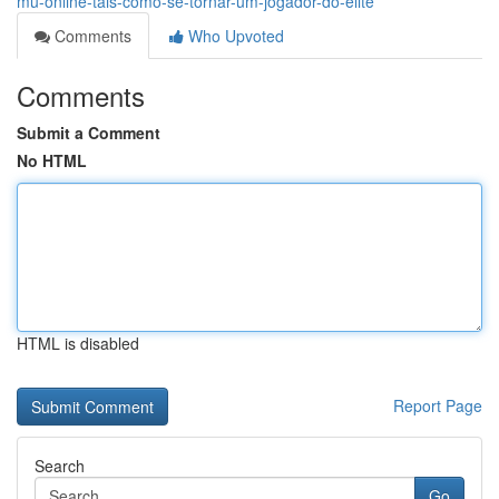
mu-online-tais-como-se-tornar-um-jogador-do-elite
Comments
Who Upvoted
Comments
Submit a Comment
No HTML
HTML is disabled
Report Page
Search
Go