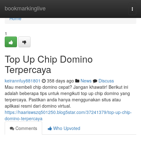
Home
bookmarkinglive
Togg
navi
Home
1
Top Up Chip Domino
Terpercaya
keirannfuy881801
358 days ago
News
Discuss
Mau membeli chip domino cepat? Jangan khawatir! Berikut ini
adalah beberapa tips untuk mengikuti top up chip domino yang
terpercaya. Pastikan anda hanya menggunakan situs atau
aplikasi resmi dari domino virtual.
https://haariswszq501250.blog5star.com/37241379/top-up-chip-
domino-terpercaya
Comments
Who Upvoted