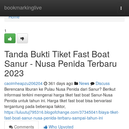
Home
bookmarkinglive
Togg
navi
Home
1
Tanda Bukti Tiket Fast Boat
Sanur - Nusa Penida Terbaru
2023
caoimheapzu206204
361 days ago
News
Discuss
Berencana liburan ke Pulau Nusa Penida dari Sanur? Berikut
informasi terkini mengenai harga tiket fast boat Sanur-Nusa
Penida untuk tahun ini. Harga tiket fast boat bisa bervariasi
tergantung pada beberapa faktor,
https://luluutuj795316.blogofchange.com/37345041/biaya-tiket-
fast-boat-sanur-nusa-penida-terbaru-sampai-tahun-ini
Comments
Who Upvoted