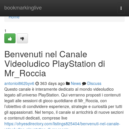
Home
bookmarkinglive
Togg
navi
Home
1
Benvenuti nel Canale
Videoludico PlayStation di
Mr_Roccia
antonioi862byv6
363 days ago
News
Discuss
Questo canale è interamente dedicato al mondo videoludico
legato all’universo PlayStation. Qui verranno proposti i contenuti
legati alle sessioni di gioco quotidiane di Mr_Roccia, con
l’obiettivo di condividere esperienze, strategie e curiosità per tutti
gli appassionati. Nel tempo, il canale si arricchirà di nuove sezioni
e contenuti dedicati, comprese live
https://ohyesdirectory.com/listings825404/benvenuti-nel-canale-