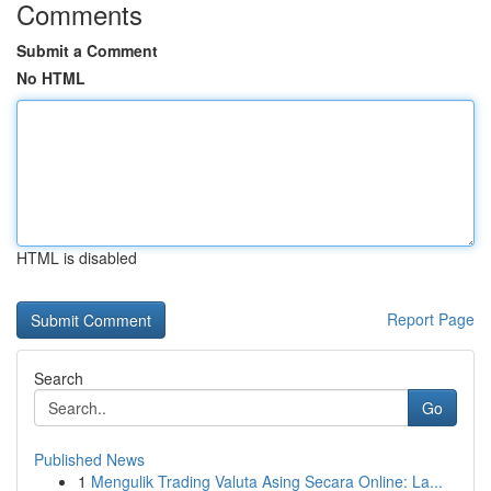
Comments
Submit a Comment
No HTML
HTML is disabled
Report Page
Search
Go
Published News
1
Mengulik Trading Valuta Asing Secara Online: La...