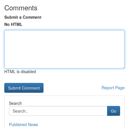
Comments
Submit a Comment
No HTML
HTML is disabled
Report Page
Search
Go
Published News