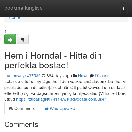
Home
bookmarkinglive
Togg
navi
Home
1
Hem i Horndal - Hitta din
perfekta bostad!
matteowcyx437539
364 days ago
News
Discuss
Letar du efter en ny lägenhet i den vackra småstaden? Då {har vi
precis det som du söker|är det här rätt plats! Oavsett om du letar
efter{ett lyxigt vardagsrum|en rymlig familjebostad {Vi har ett bred
utbud
https://zubairagki074114.wikiadvocate.com/user
Comments
Who Upvoted
Comments