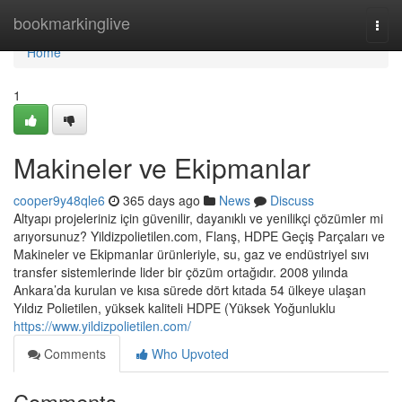
Home
bookmarkinglive
Togg
navi
Home
1
Makineler ve Ekipmanlar
cooper9y48qle6
365 days ago
News
Discuss
Altyapı projeleriniz için güvenilir, dayanıklı ve yenilikçi çözümler mi
arıyorsunuz? Yildizpolietilen.com, Flanş, HDPE Geçiş Parçaları ve
Makineler ve Ekipmanlar ürünleriyle, su, gaz ve endüstriyel sıvı
transfer sistemlerinde lider bir çözüm ortağıdır. 2008 yılında
Ankara’da kurulan ve kısa sürede dört kıtada 54 ülkeye ulaşan
Yıldız Polietilen, yüksek kaliteli HDPE (Yüksek Yoğunluklu
https://www.yildizpolietilen.com/
Comments
Who Upvoted
Comments