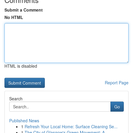
Submit a Comment
No HTML
HTML is disabled
Report Page
Search
Go
Published News
1
Refresh Your Local Home: Surface Cleaning Se...
1
The City of Glasgow's Green Movement: A