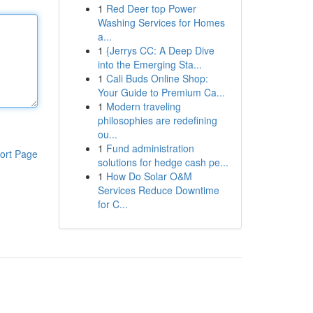
1
Red Deer top Power
Washing Services for Homes
a...
1
{Jerrys CC: A Deep Dive
into the Emerging Sta...
1
Cali Buds Online Shop:
Your Guide to Premium Ca...
1
Modern traveling
philosophies are redefining
ou...
1
Fund administration
ort Page
solutions for hedge cash pe...
1
How Do Solar O&M
Services Reduce Downtime
for C...