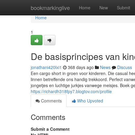
Home
bookmarkinglive
Home
New
Submit
Home
1
De basisprincipes van kin
jonathani420lxi1
368 days ago
News
Discuss
Een cargo short in groen voor kinderen. Die casual he
linnen betreffende ons handig trekkoord. Perfect van
jongetjes en luchtige jurkjes vanwege meisjes. Boek ge
https://richardh318fpy7.blogtov.com/profile
Comments
Who Upvoted
Comments
Submit a Comment