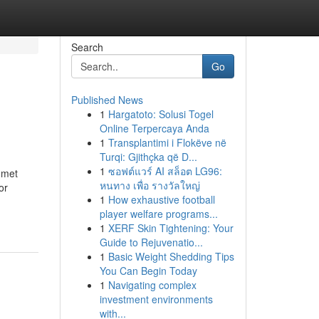
Search
Go
Published News
1
Hargatoto: Solusi Togel
Online Terpercaya Anda
1
Transplantimi i Flokëve në
Turqi: Gjithçka që D...
1
ซอฟต์แวร์ AI สล็อต LG96:
 met
หนทาง เพื่อ รางวัลใหญ่
or
1
How exhaustive football
player welfare programs...
1
XERF Skin Tightening: Your
Guide to Rejuvenatio...
1
Basic Weight Shedding Tips
You Can Begin Today
1
Navigating complex
investment environments
with...