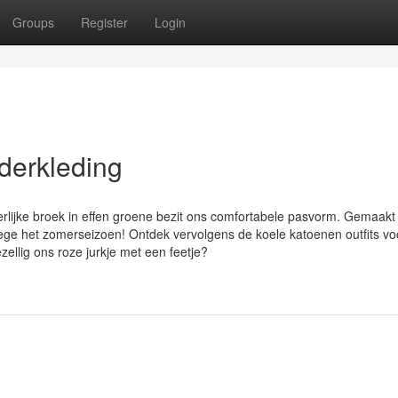
Groups
Register
Login
derkleding
erlijke broek in effen groene bezit ons comfortabele pasvorm. Gemaakt
wege het zomerseizoen! Ontdek vervolgens de koele katoenen outfits vo
zellig ons roze jurkje met een feetje?