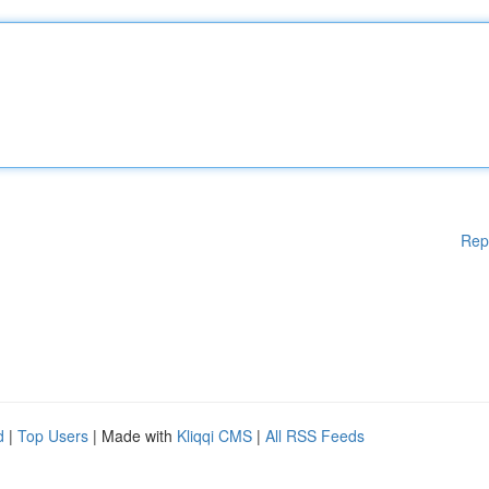
Rep
d
|
Top Users
| Made with
Kliqqi CMS
|
All RSS Feeds