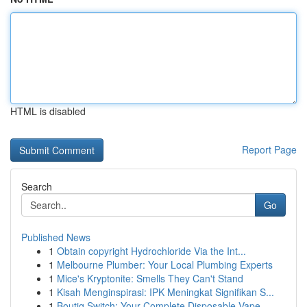
HTML is disabled
Report Page
Search
Go
Published News
1
Obtain copyright Hydrochloride Via the Int...
1
Melbourne Plumber: Your Local Plumbing Experts
1
Mice's Kryptonite: Smells They Can't Stand
1
Kisah Menginspirasi: IPK Meningkat Signifikan S...
1
Boutiq Switch: Your Complete Disposable Vape ...