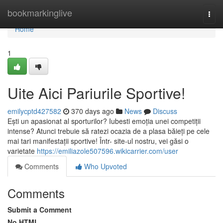
Home
bookmarkinglive
Togg
navi
Home
1
Uite Aici Pariurile Sportive!
emilycptd427582
370 days ago
News
Discuss
Ești un apasionat al sporturilor? Iubesti emoția unei competiții
intense? Atunci trebuie să ratezi ocazia de a plasa băieți pe cele
mai tari manifestații sportive! Într- site-ul nostru, vei găsi o
varietate
https://emiliazole507596.wikicarrier.com/user
Comments
Who Upvoted
Comments
Submit a Comment
No HTML